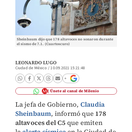
Sheinbaum dijo que 178 altavoces no sonaron durante
el sismo de 7.1. (Cuartoscuro)
LEONARDO LUGO
Ciudad de México
/
10.09.2021 15:21:48
Únete al canal de Milenio
La jefa de Gobierno,
Claudia
Sheinbaum
, informó que
178
altavoces del C5
que emiten
la
alerta sísmica
en la Ciudad de