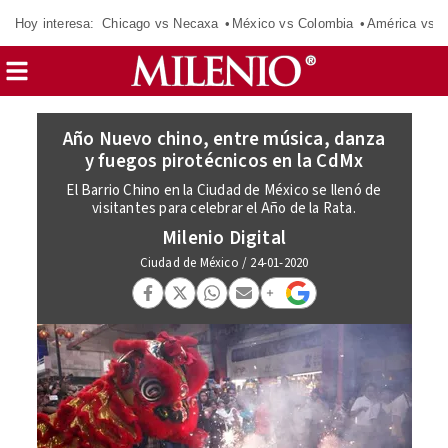
Hoy interesa:
Chicago vs Necaxa
México vs Colombia
América vs S
Año Nuevo chino, entre música, danza
y fuegos pirotécnicos en la CdMx
El Barrio Chino en la Ciudad de México se llenó de
visitantes para celebrar el Año de la Rata.
Milenio Digital
Ciudad de México
/
24-01-2020