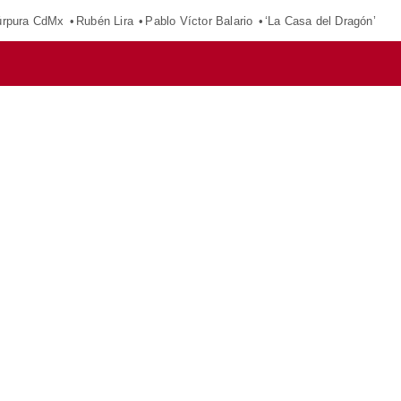
púrpura CdMx
Rubén Lira
Pablo Víctor Balario
‘La Casa del Dragón’