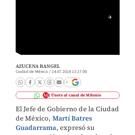
Señalan
que se 
AZUCENA RANGEL
Ciudad de México
/
24.07.2024 13:27:00
Únete al canal de Milenio
El Jefe de Gobierno de la Ciudad
de México,
Martí Batres
Guadarrama
, expresó su