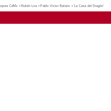
púrpura CdMx
Rubén Lira
Pablo Víctor Balario
‘La Casa del Dragón’