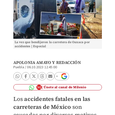
La vez que bendijeron la carretera de Oaxaca por
accidentes | Especial
APOLONIA AMAYO Y
REDACCIÓN
Puebla
/
06.10.2023 12:45:00
Únete al canal de Milenio
Los
accidentes fatales en las
carreteras de México
son
causadas por diversos motivos