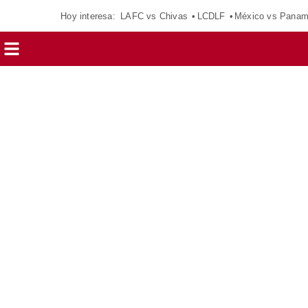
Hoy interesa:
LAFC vs Chivas
LCDLF
México vs Pana