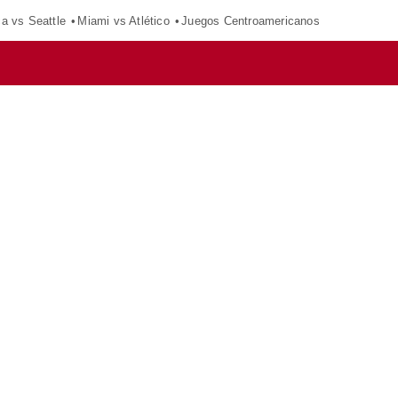
ca vs Seattle
Miami vs Atlético
Juegos Centroamericanos