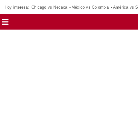
Hoy interesa:
Chicago vs Necaxa
México vs Colombia
América vs S