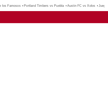
e los Famosos
Portland Timbers vs Puebla
Austin FC vs Xolos
Juego