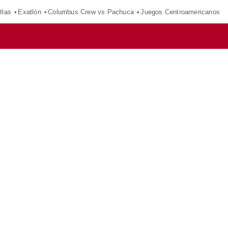
tlas
Exatlón
Columbus Crew vs Pachuca
Juegos Centroamericanos