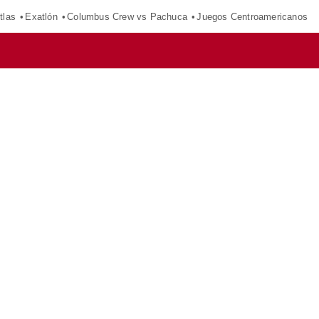
tlas
Exatlón
Columbus Crew vs Pachuca
Juegos Centroamericanos