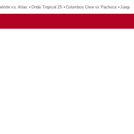
rlotte vs. Atlas
Onda Tropical 25
Columbus Crew vs Pachuca
Juegos