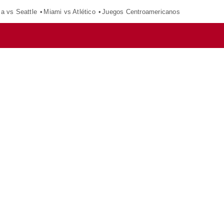
ca vs Seattle
Miami vs Atlético
Juegos Centroamericanos