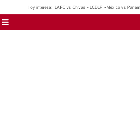
Hoy interesa:
LAFC vs Chivas
LCDLF
México vs Pana