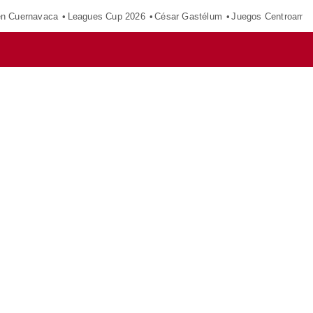
en Cuernavaca
Leagues Cup 2026
César Gastélum
Juegos Centroamer