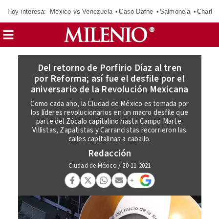
Hoy interesa:
México vs Venezuela
Caso Dafne
Salmonela
Charlot
Del retorno de Porfirio Díaz al tren
por Reforma; así fue el desfile por el
aniversario de la Revolución Mexicana
Como cada año, la Ciudad de México es tomada por
los líderes revolucionarios en un macro desfile que
parte del Zócalo capitalino hasta Campo Marte.
Villistas, Zapatistas y Carrancistas recorrieron las
calles capitalinas a caballo.
Redacción
Ciudad de México
/
20-11-2021