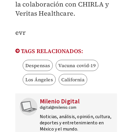
la colaboración con
CHIRLA y
Veritas Healthcare.
evr
TAGS RELACIONADOS:
Despensas
Vacuna covid-19
Los Ángeles
California
Milenio Digital
digital@milenio.com
Noticias, análisis, opinión, cultura,
deportes y entretenimiento en
México y el mundo.