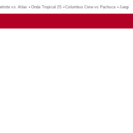
rlotte vs. Atlas
Onda Tropical 25
Columbus Crew vs Pachuca
Juegos