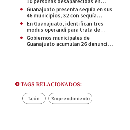
10 personas desaparecidas en
Guanajuato
Guanajuato presenta sequía en sus
46 municipios; 32 con sequía
extrema
En Guanajuato, identifican tres
modus operandi para trata de
personas
Gobiernos municipales de
Guanajuato acumulan 26 denuncias
por acoso sexual a funcionarias
TAGS RELACIONADOS:
León
Emprendimiento