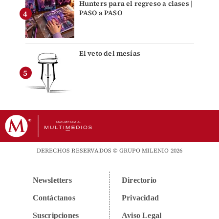
Hunters para el regreso a clases |
PASO a PASO
El veto del mesías
DERECHOS RESERVADOS © GRUPO MILENIO 2026
Newsletters
Directorio
Contáctanos
Privacidad
Suscripciones
Aviso Legal