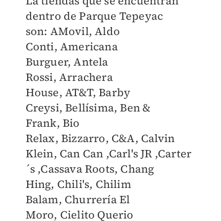
La tiendas que se encuentran
dentro de Parque Tepeyac
son:
AMovil,
Aldo
Conti,
Americana
Burguer,
Antela
Rossi,
Arrachera
House,
AT&T,
Barby
Creysi,
Bellísima,
Ben &
Frank,
Bio
Relax,
Bizzarro,
C&A,
Calvin
Klein,
Can Can ,
Carl's JR ,
Carter
´s ,
Cassava Roots,
Chang
Hing,
Chili's,
Chilim
Balam,
Churrería El
Moro,
Cielito Querio