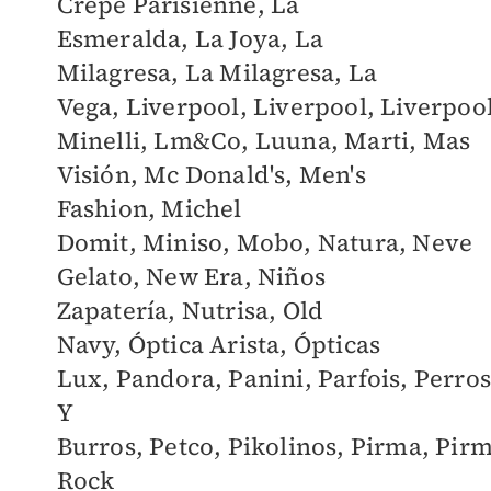
Crepe Parisienne,
La
Esmeralda,
La Joya,
La
Milagresa,
La Milagresa,
La
Vega,
Liverpool,
Liverpool,
Liverpoo
Minelli,
Lm&Co,
Luuna,
Marti,
Mas
Visión,
Mc Donald's,
Men's
Fashion,
Michel
Domit,
Miniso,
Mobo,
Natura,
Neve
Gelato,
New Era,
Niños
Zapatería,
Nutrisa,
Old
Navy,
Óptica Arista,
Ópticas
Lux,
Pandora,
Panini,
Parfois,
Perros
Y
Burros,
Petco,
Pikolinos,
Pirma,
Pir
Rock