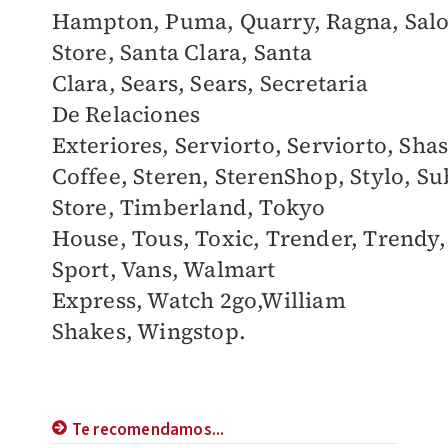
Hampton,
Puma,
Quarry,
Ragna,
Sal
Store,
Santa Clara,
Santa
Clara,
Sears,
Sears,
Secretaria
De Relaciones
Exteriores,
Serviorto,
Serviorto,
Sha
Coffee,
Steren,
SterenShop,
Stylo,
Su
Store,
Timberland,
Tokyo
House,
Tous,
Toxic,
Trender,
Trendy
Sport,
Vans,
Walmart
Express,
Watch 2go,
William
Shakes,
Wingstop.
Te recomendamos...