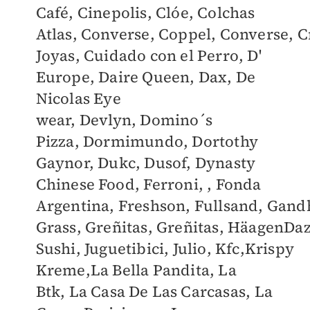
Café,
Cinepolis,
Clóe,
Colchas
Atlas,
Converse,
Coppel,
Converse,
C
Joyas,
Cuidado con el Perro,
D'
Europe,
Daire Queen,
Dax,
De
Nicolas Eye
wear,
Devlyn,
Domino´s
Pizza,
Dormimundo,
Dortothy
Gaynor,
Dukc,
Dusof,
Dynasty
Chinese Food,
Ferroni,
, Fonda
Argentina,
Freshson,
Fullsand,
Gand
Grass,
Greñitas,
Greñitas,
HäagenDaz
Sushi,
Juguetibici,
Julio,
Kfc,
Krispy
Kreme,
La Bella Pandita,
La
Btk,
La Casa De Las Carcasas,
La