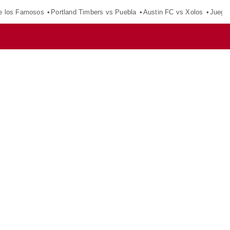
e los Famosos
Portland Timbers vs Puebla
Austin FC vs Xolos
Juego