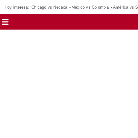
Hoy interesa:
Chicago vs Necaxa
México vs Colombia
América vs S