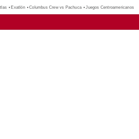
tlas
Exatlón
Columbus Crew vs Pachuca
Juegos Centroamericanos