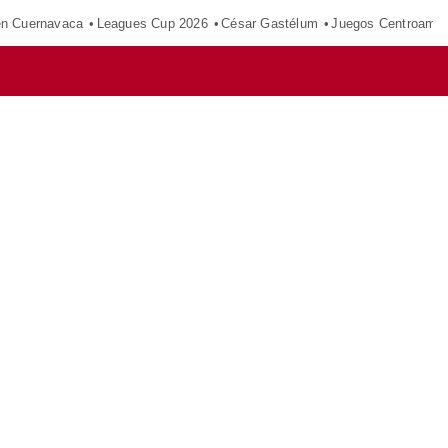
en Cuernavaca
Leagues Cup 2026
César Gastélum
Juegos Centroamer