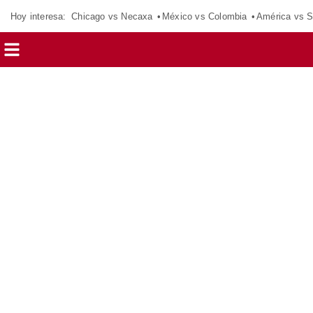
Hoy interesa:
Chicago vs Necaxa
México vs Colombia
América vs S