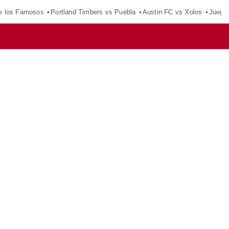
e los Famosos
Portland Timbers vs Puebla
Austin FC vs Xolos
Juego