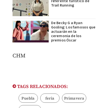
referente turístico de
Trail Running
De Becky G a Ryan
Gosling: Los famosos que
actuarán en la
ceremonia de los
premios Óscar
CHM
TAGS RELACIONADOS:
Puebla
feria
Primavera