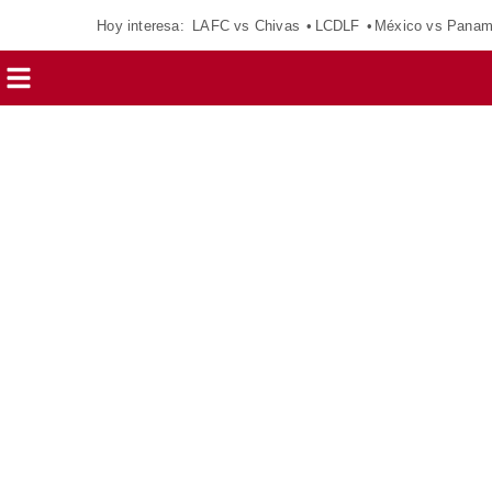
Hoy interesa:
LAFC vs Chivas
LCDLF
México vs Pana