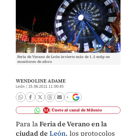
Feria de Verano de León invierte más de 1.5 mdp en
monitoreo de aforo
WENDOLINE ADAME
León
/
25.06.2021 11:00:45
Únete al canal de Milenio
Para la
Feria de Verano en la
ciudad de
León
, los protocolos