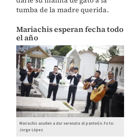
darle su manita de gato a la
tumba de la madre querida.
Mariachis esperan fecha todo
el año
Mariachis acuden a dar serenata al panteón. Foto:
Jorge López