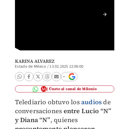
Filtran
recién 
KARINA ALVAREZ
Estado de México
/
13.02.2025 22:06:00
Únete al canal de Milenio
Telediario
obtuvo los
audios
de
conversaciones
entre Lucio “N”
y Diana “N”
, quienes
presuntamente planearon