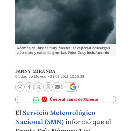
Además de lluvias muy fuertes, se esperan descargas
eléctricas y caída de granizo. Foto: Unsplash/Anandu
Vinod
FANNY MIRANDA
Ciudad de México
/
23.09.2021 13:15:28
Únete al canal de Milenio
El
Servicio Meteorológico
Nacional (SMN)
informó que el
Frente Frío Número 1 se