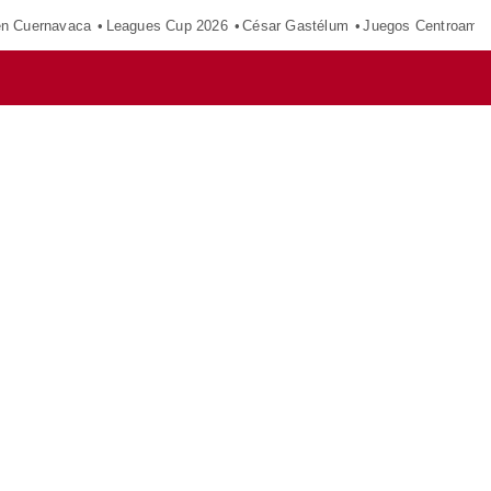
en Cuernavaca
Leagues Cup 2026
César Gastélum
Juegos Centroamer