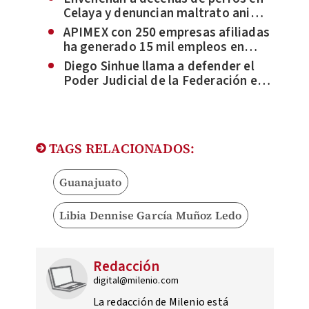
vacacional
Celaya y denuncian maltrato animal
en Villagrán
APIMEX con 250 empresas afiliadas
ha generado 15 mil empleos en
Guanajuato
Diego Sinhue llama a defender el
Poder Judicial de la Federación en
Guanajuato y entener el riesgo de
la reforma
TAGS RELACIONADOS:
Guanajuato
Libia Dennise García Muñoz Ledo
Redacción
digital@milenio.com
La redacción de Milenio está