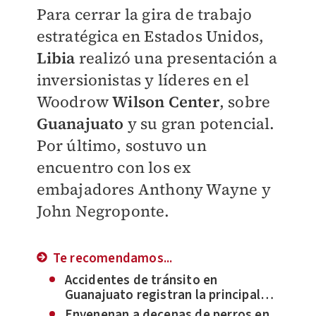
Para cerrar la gira de trabajo
estratégica en Estados Unidos,
Libia
realizó una presentación a
inversionistas y líderes en el
Woodrow
Wilson Center
, sobre
Guanajuato
y su gran potencial.
Por último, sostuvo un
encuentro con los ex
embajadores Anthony Wayne y
John Negroponte.
Te recomendamos...
Accidentes de tránsito en
Guanajuato registran la principal
atención de la Cruz Roja en periodo
Envenenan a decenas de perros en