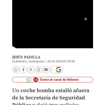
El ataq
24 de o
JESÚS PADILLA
Acámbaro, Guanajuato
/
24.10.2024 07:39:00
Únete al canal de Milenio
Un
coche bomba estalló afuera
de la Secretaría de Seguridad
Pública
y dejó tres policías