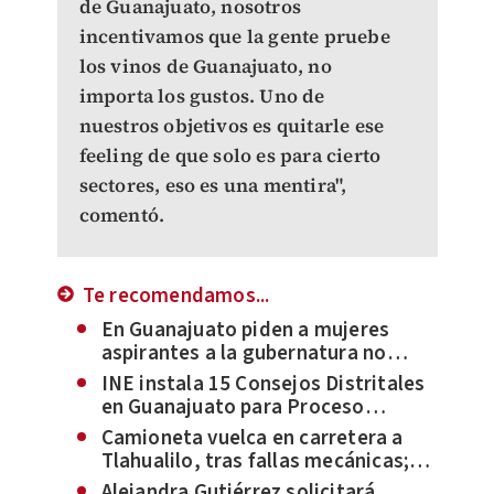
de Guanajuato, nosotros
incentivamos que la gente pruebe
los vinos de Guanajuato, no
importa los gustos. Uno de
nuestros objetivos es quitarle ese
feeling de que solo es para cierto
sectores, eso es una mentira",
comentó.
Te recomendamos...
En Guanajuato piden a mujeres
aspirantes a la gubernatura no
olvidar las causas de género
INE instala 15 Consejos Distritales
en Guanajuato para Proceso
Electoral Federal 2023-2024
Camioneta vuelca en carretera a
Tlahualilo, tras fallas mecánicas;
hay tres heridos
Alejandra Gutiérrez solicitará