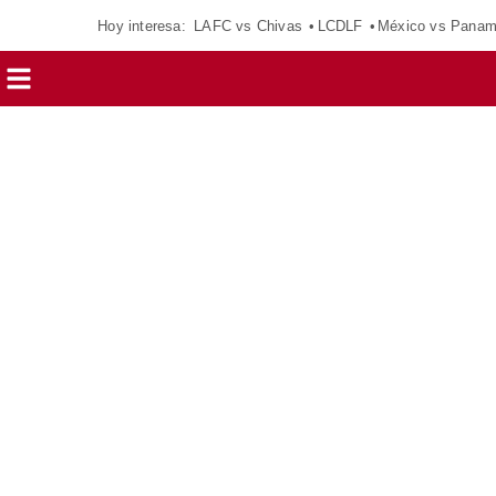
Hoy interesa:
LAFC vs Chivas
LCDLF
México vs Pana