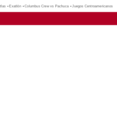
tlas
Exatlón
Columbus Crew vs Pachuca
Juegos Centroamericanos