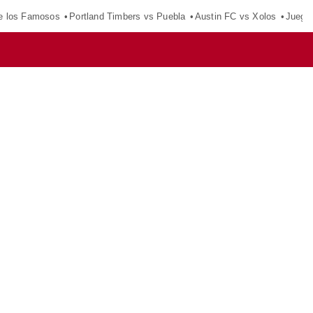
e los Famosos
Portland Timbers vs Puebla
Austin FC vs Xolos
Juego