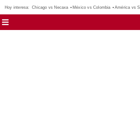
Hoy interesa:
Chicago vs Necaxa
México vs Colombia
América vs S