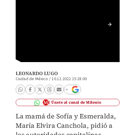
La mamá
(Leona
LEONARDO LUGO
Ciudad de México
/
10.12.2022 15:28:00
Únete al canal de Milenio
La mamá de Sofía y Esmeralda,
María Elvira Canchola, pidió a
las autoridades capitalinas