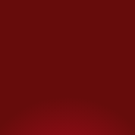
Después de 10 años de tener
una vasta vida social de
repente, se redujo todo al
espacio doméstico y con ello
inició un periodo de retiro
involuntario que la obligó a
repensar muchas cosas, si tener
hijos o cualquier
responsabilidad que signifique
ocuparse de alguien más.
Comenzó a trabajar desde casa,
así encontró el espacio para
sumar a un integrante, así
Milo
llegó a su vida.