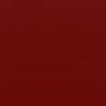
necesitamos.
Los perros, en particular, son
seres extraordinarios que
pueden salvar a las personas de
profundas depresiones. Un
“perrhijo” no es sólo una
mascota, es un compañero que
satisface el deseo de
maternidad de su humano,
creando un vínculo especial
entre ambas especies. Por amor,
algunos perros eligen sentirse
siempre como cachorros,