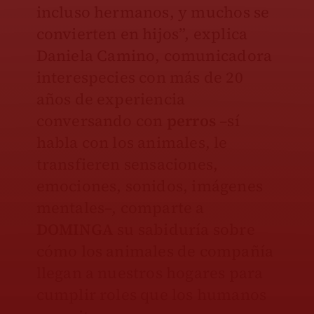
incluso hermanos, y muchos se
convierten en hijos”, explica
Daniela Camino, comunicadora
interespecies con más de 20
años de experiencia
conversando con
perros
–sí
habla con los animales, le
transfieren sensaciones,
emociones, sonidos, imágenes
mentales–, comparte a
DOMINGA
su sabiduría sobre
cómo los animales de compañía
llegan a nuestros hogares para
cumplir roles que los humanos