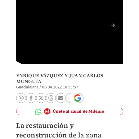
El merc
antigüe
Guadal
ENRIQUE VÁZQUEZ Y JUAN CARLOS
MUNGUÍA
Guadalajara
/
06.04.2022 18:58:57
Únete al canal de Milenio
La restauración y
reconstrucción
de la zona