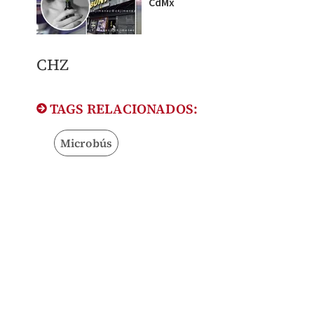
CdMx
​CHZ
TAGS RELACIONADOS:
Microbús