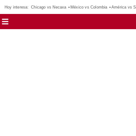
Hoy interesa:
Chicago vs Necaxa
México vs Colombia
América vs S