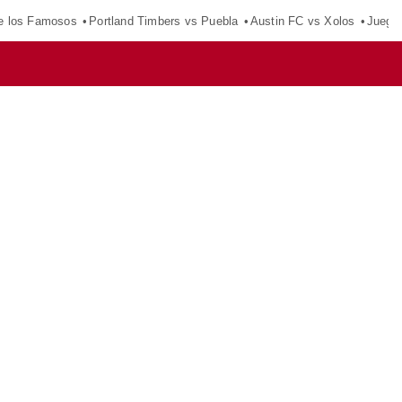
e los Famosos
Portland Timbers vs Puebla
Austin FC vs Xolos
Juego