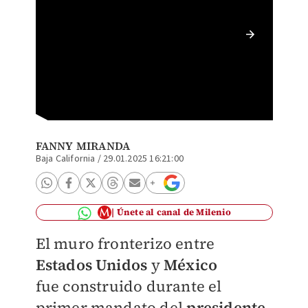
El peca
pequeño
FANNY MIRANDA
Baja California
/
29.01.2025 16:21:00
Únete al canal de Milenio
El muro fronterizo entre
Estados Unidos
y
México
fue
construido durante el
primer mandato del
presidente