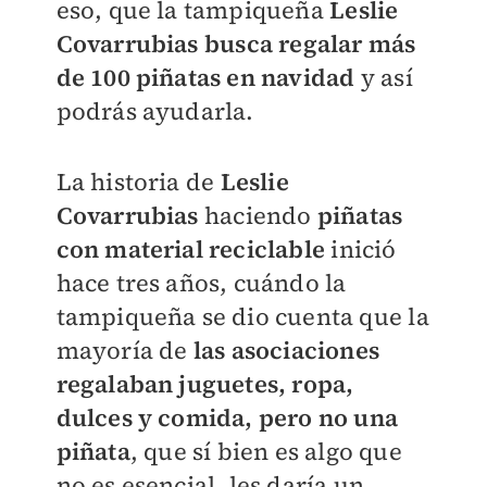
eso, que la tampiqueña
Leslie
Covarrubias
busca regalar más
de 100 piñatas en navidad
y así
podrás ayudarla.
La historia de
Leslie
Covarrubias
haciendo
piñatas
con material reciclable
inició
hace tres años, cuándo la
tampiqueña se dio cuenta que la
mayoría de
las asociaciones
regalaban juguetes, ropa,
dulces y comida, pero no una
piñata
, que sí bien es algo que
no es esencial, les daría un