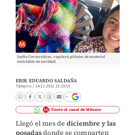
Leslie Covarrubias, regalará piñatas de material
reciclable en navidad
ERIK EDUARDO SALDAÑA
Tampico
/
14.12.2021 21:20:15
Únete al canal de Milenio
Llegó el mes de
diciembre y las
posadas
donde se comparten