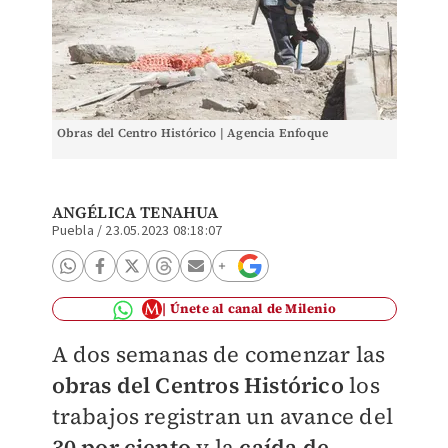
Obras del Centro Histórico | Agencia Enfoque
ANGÉLICA TENAHUA
Puebla
/
23.05.2023 08:18:07
Únete al canal de Milenio
A dos semanas de comenzar las
obras del Centros Histórico
los
trabajos registran un avance del
30 por ciento
y la
caída de