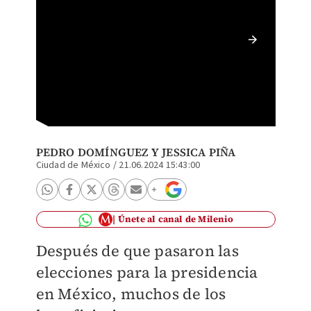
Los pag
suspend
PEDRO DOMÍNGUEZ
Y
JESSICA PIÑA
Ciudad de México
/
21.06.2024 15:43:00
Únete al canal de Milenio
Después de que pasaron las
elecciones para la presidencia
en México, muchos de los