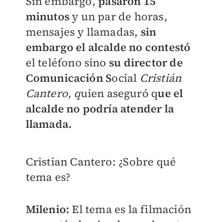
Sin embargo,
pasaron 15
minutos
y un par de horas,
mensajes y llamadas,
sin
embargo el alcalde no contestó
el teléfono sino
su director de
Comunicación S
ocial
Cristián
Cantero, q
uien aseguró q
ue el
alcalde no podría atender la
llamada.
Cristian Cantero
: ¿Sobre qué
tema es?
Milenio:
El tema es la filmación