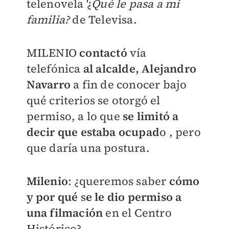
telenovela '¿
Qué le pasa a mi
familia?
de Televisa.
MILENIO
contactó
vía
telefónica
al alcalde, Alejandro
Navarro
a fin de conocer bajo
qué criterios se otorgó el
permiso, a lo que
se limitó a
decir que estaba ocupad
o , pero
que daría una postura.
Milenio
: ¿queremos saber
cómo
y por qué
s
e le dio permiso a
una filmación
en el Centro
Histórico?.