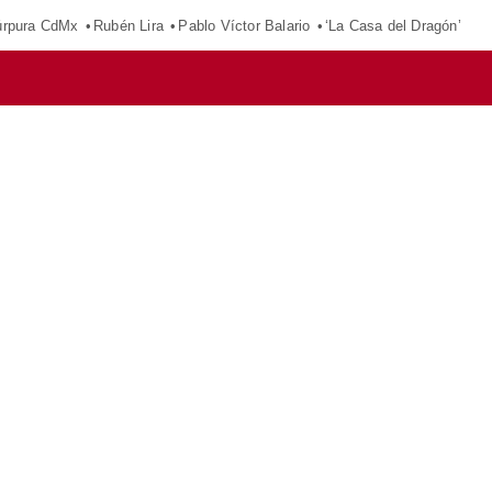
púrpura CdMx
Rubén Lira
Pablo Víctor Balario
‘La Casa del Dragón’