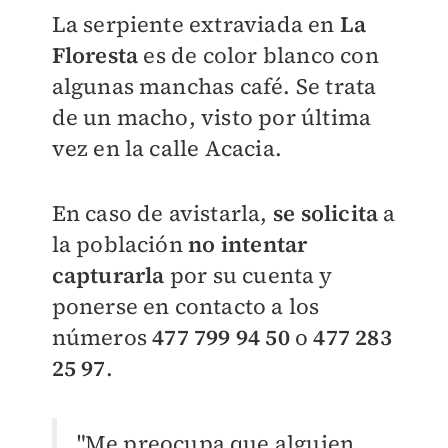
La serpiente extraviada en
La
Floresta
es de color blanco con
algunas manchas café. Se trata
de un macho, visto por última
vez en la calle Acacia.
En caso de avistarla,
se solicita
a
la población
no intentar
capturarla
por su cuenta y
ponerse en contacto a los
números
477 799 94 50
o
477 283
25 97
.
"Me preocupa que alguien