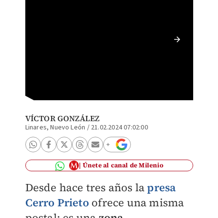
El nive
bajo, lo
estado.
VÍCTOR GONZÁLEZ
Linares, Nuevo León
/
21.02.2024 07:02:00
Únete al canal de Milenio
Desde hace tres años la
presa
Cerro Prieto
ofrece una misma
postal: es una
zona