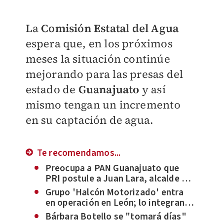
La
Comisión Estatal del Agua
espera que, en los próximos
meses la situación continúe
mejorando para las presas del
estado de
Guanajuato
y así
mismo tengan un incremento
en su captación de agua.
Te recomendamos...
Preocupa a PAN Guanajuato que
PRI postule a Juan Lara, alcalde de
Villagrán como candidato con
Grupo 'Halcón Motorizado' entra
simulaciones
en operación en León; lo integran
36 elementos de seguridad
Bárbara Botello se "tomará días"