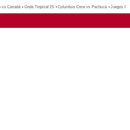
o vs Canadá
Onda Tropical 25
Columbus Crew vs Pachuca
Juegos Ce