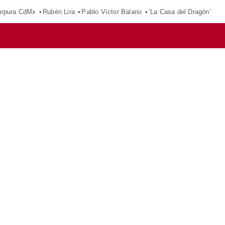
púrpura CdMx
Rubén Lira
Pablo Víctor Balario
‘La Casa del Dragón’