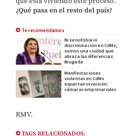
que está viviendo este proceso.
¿Qué pasa en el resto del país?
Te recomendamos
Ni xenofobia ni
discriminación en CdMx;
somos una ciudad que
abraza las diferencias:
Brugada
Manifestaciones
violentas en CdMx
espantan inversión:
cámaras empresariales
RMV.
TAGS RELACIONADOS: