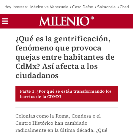
Hoy interesa:
México vs Venezuela
Caso Dafne
Salmonela
Charlot
¿Qué es la gentrificación,
fenómeno que provoca
quejas entre habitantes de
CdMx? Así afecta a los
ciudadanos
Parte 1: ¿Por qué se están transformando los
barrios de la CDMX?
Colonias como la Roma, Condesa o el
Centro Histórico han cambiado
radicalmente en la última década. ¿Qué